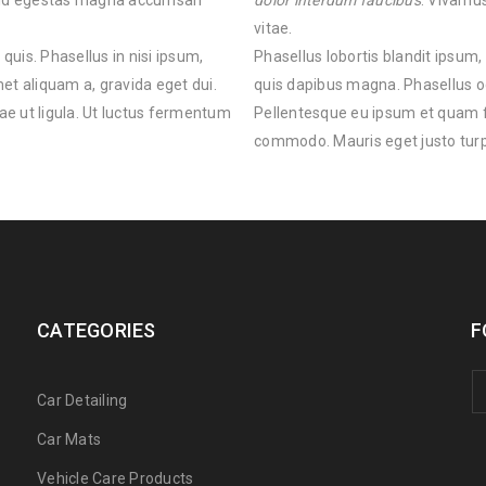
c, id egestas magna accumsan
dolor interdum faucibus
. Vivamu
vitae.
 quis. Phasellus in nisi ipsum,
Phasellus lobortis blandit ipsum, 
et aliquam a, gravida eget dui.
quis dapibus magna. Phasellus od
e ut ligula. Ut luctus fermentum
Pellentesque eu ipsum et quam fa
commodo. Mauris eget justo turpis
CATEGORIES
F
Car Detailing
Car Mats
Vehicle Care Products