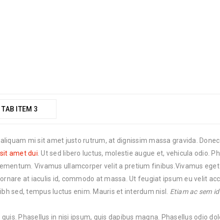
TAB ITEM 3
iquam mi sit amet justo rutrum, at dignissim massa gravida. Donec eu
sit amet dui
. Ut sed libero luctus, molestie augue et, vehicula odio. 
it elementum. Vivamus ullamcorper velit a pretium finibus.Vivamus eget
, ornare at iaculis id, commodo at massa. Ut feugiat ipsum eu velit 
 nibh sed, tempus luctus enim. Mauris et interdum nisl.
Etiam ac sem id
a quis. Phasellus in nisi ipsum, quis dapibus magna. Phasellus odio dol