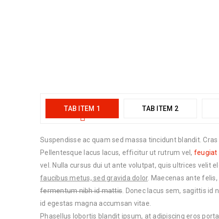
TAB ITEM 1
TAB ITEM 2
Suspendisse ac quam sed massa tincidunt blandit. Cras al
Pellentesque lacus lacus, efficitur ut rutrum vel,
feugiat 
vel. Nulla cursus dui ut ante volutpat, quis ultrices vel
faucibus metus, sed gravida dolor
. Maecenas ante felis
fermentum nibh id mattis
. Donec lacus sem, sagittis id
id egestas magna accumsan vitae.
Phasellus lobortis blandit ipsum, at adipiscing eros port