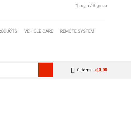
Login
/
Sign up
RODUCTS
VEHICLE CARE
REMOTE SYSTEM
0 items
-
රු
0.00