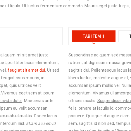
 ut ligula. Ut luctus fermentum commodo. Mauris eget justo turpis, e
TAB ITEM 1
aliquam mi sit amet justo
Suspendisse ac quam sed massa t
uet, porttitor lacus elementum,
rutrum, at dignissim massa gravi
vel,
feugiat sit amet dui
. Ut sed
sagittis dui. Pellentesque lacus la
 feugiat risus mauris, in
libero luctus, molestie augue et, 
at, quis ultrices velit
accumsan ipsum mollis vel. Nulla c
s.Vivamus eget sem at ipsum
elementum. Vivamus ullamcorper 
ravida dolor
. Maecenas ante
ultrices iaculis.
Suspendisse vitae
t ipsum eu velit accumsan
felis, ornare at iaculis id, com
um nibh id mattis
. Donec lacus
posuere. Quisque id augue diam
interdum nisl.
Etiam ac sem id
sem, sagittis id nibh sed, tempus