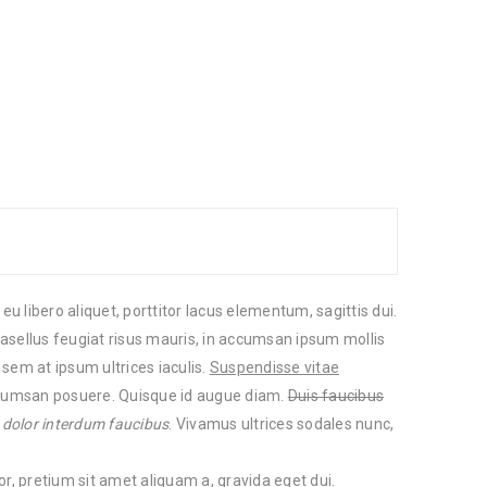
 libero aliquet, porttitor lacus elementum, sagittis dui.
Phasellus feugiat risus mauris, in accumsan ipsum mollis
 sem at ipsum ultrices iaculis.
Suspendisse vitae
accumsan posuere. Quisque id augue diam.
Duis faucibus
 dolor interdum faucibus
. Vivamus ultrices sodales nunc,
or, pretium sit amet aliquam a, gravida eget dui.