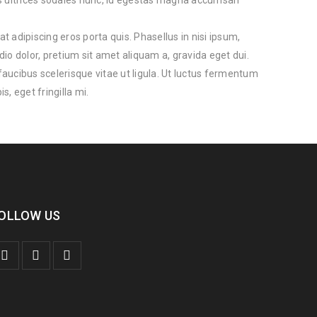
s ultrices sodales nunc, id egestas magna accumsan
at adipiscing eros porta quis. Phasellus in nisi ipsum,
io dolor, pretium sit amet aliquam a, gravida eget dui.
ucibus scelerisque vitae ut ligula. Ut luctus fermentum
, eget fringilla mi.
OLLOW US