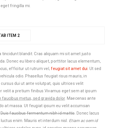
get fringilla mi.
TAB ITEM 2
incidunt blandit. Cras aliquam mi sit amet justo
da. Donec eu libero aliquet, porttitor lacus elementum,
cus, efficitur ut rutrum vel,
feugiat sit amet dui
. Ut sed
vehicula odio. Phasellus feugiat risus mauris, in
ursus dui ut ante volutpat, quis ultrices velit
velit a pretium finibus.Vivamus eget sem at ipsum
 faucibus metus, sed gravida dolor
. Maecenas ante
modo at massa. Ut feugiat ipsum eu velit accumsan
.
Duis faucibus fermentum nibh id mattis
. Donec lacus
 luctus enim. Mauris et interdum nisl.
Etiam ac sem id