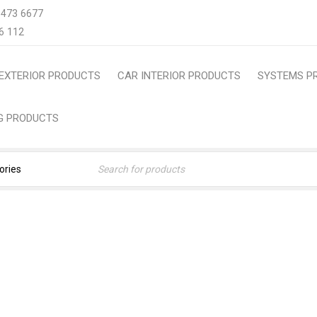
 473 6677
6 112
EXTERIOR PRODUCTS
CAR INTERIOR PRODUCTS
SYSTEMS P
NG PRODUCTS
TAB CONTENT
Home
›
Blog shortcodes
›
Tab content