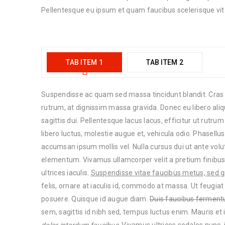
Pellentesque eu ipsum et quam faucibus scelerisque vitae
TAB ITEM 1
TAB ITEM 2
Suspendisse ac quam sed massa tincidunt blandit. Cras 
rutrum, at dignissim massa gravida. Donec eu libero aliq
sagittis dui. Pellentesque lacus lacus, efficitur ut rutrum 
libero luctus, molestie augue et, vehicula odio. Phasellus
accumsan ipsum mollis vel. Nulla cursus dui ut ante volutp
elementum. Vivamus ullamcorper velit a pretium finibu
ultrices iaculis.
Suspendisse vitae faucibus metus, sed g
felis, ornare at iaculis id, commodo at massa. Ut feugia
posuere. Quisque id augue diam.
Duis faucibus ferment
sem, sagittis id nibh sed, tempus luctus enim. Mauris et 